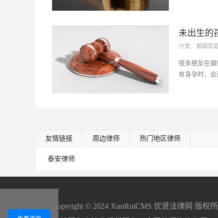
快速发展的阶
重要。本文将
的方法和要点
未出生的
找到解决之道
分类：婚姻家
要...···
吗？解析
很多朋友在婚
有身孕时，会
可以判决抚养
且重要的法律
规定，深入探
子抚养权判决
出...···
友情链接
周边律师
热门地区律师
泰安律师
Copyright
©
2024 XunRuiCMS 优贤法律网 版权所