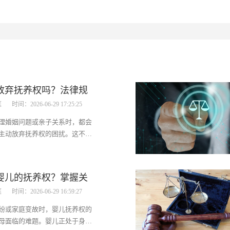
放弃抚养权吗？法律规
庭
时间：2026-06-29 17:25:25
考量
理婚姻问题或亲子关系时，都会
主动放弃抚养权的困扰。这不仅
理，更有着复杂的法律规定。本
这一问题，为你提供清晰的解答
。一、可以主动放弃抚养权吗从
婴儿的抚养权？掌握关
，抚养权不仅是一种权利，更
庭
时间：2026-06-29 16:59:27
要点
纷或家庭变故时，婴儿抚养权的
母面临的难题。婴儿正处于身心