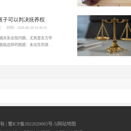
段，抚养权的归属对其成长至关
为大家详细介绍赢得婴儿抚养权
，帮助大家在这个复杂的问题上
孩子可以判决抚养权
。一、如何赢得婴儿的抚养权
庭
时间：2026-06-29 16:38:55
法律规定与实际情况
姻关系出现问题，尤其是女方怀
面临这样的困惑：未出生的孩子
权吗？这是一个具有现实普遍性
问题。本文将为你详尽解析法律
讨实际案例情况，明确未出生孩
的可能性与相关情形。一、未
有 |
蜀ICP备2022020065号-5
|
网站地图