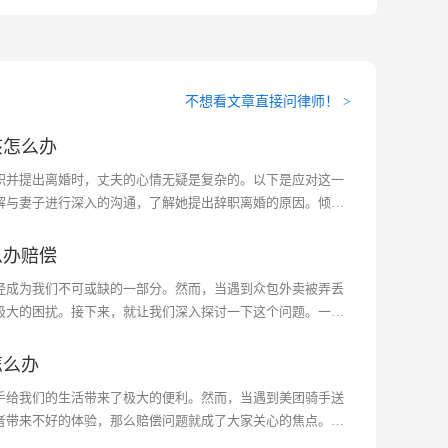
不想看文章直接问律师！ >
该怎么办
职并提出离婚时，丈夫的心情无疑是复杂的。以下是应对这一
解与妻子进行深入的沟通，了解她提出辞职离婚的原因。倾听
解她的决定。只有真正了解她的动机后，才能做出...···
么办赔偿
经成为我们不可或缺的一部分。然而，当遇到众包外卖被弄丢
极大的困扰。接下来，就让我们深入探讨一下这个问题。一、
外卖被弄丢了，首先要做的是尽快与外卖平台取得...···
怎么办
手给我们的生活带来了极大的便利。然而，当遇到美团骑手送
者带来不好的体验，那么赔偿问题就成了大家关心的焦点。接
。一、美团骑手送错赔偿怎么办当美团骑手送错餐...···