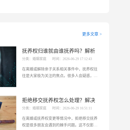
更多文章 >
抚养权归谁就由谁抚养吗？解析
分类：婚姻家庭
时间：2026-06-29 17:12:43
抚养权归属与抚养实施
在离婚或解除亲子关系相关事件中，抚养权往
往是大家极为关注的焦点。很多人会疑惑，抚
养权归谁就一定意味着由谁来抚养孩子吗？这
一问题不仅关系到孩子的成长环境，也涉及到
父母双方的责任与义务。本文将深入剖析这一
拒绝移交抚养权怎么处理？解决
问题，为大家提供清晰的解答和实用的建
分类：婚姻家庭
时间：2026-06-29 16:51:11
议。...···
抚养权移交难题
在离婚或抚养权变更等情况中，拒绝移交抚养
权是很多朋友会遇到的棘手问题。这不仅影响