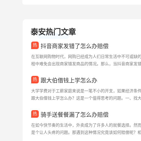
泰安热门文章
抖音商家发错了怎么办赔偿
在互联网购物时代，网购已经成为人们日常生活中不可或缺
程中难免会出现商家错发商品的情况。那么，当抖音商家发
的合法权益呢？一、抖音商家发错了怎么办赔偿1.沟通协商：消费
跟大伯借钱上学怎么办
大学学费对于工薪家庭来说是一笔不小的开支，如果经济条
跟大伯借钱上学怎么办？这是一个值得思考的问题。一、找大
借钱前，要提前沟通，说明借钱的用途和还款计划。让大伯了解你
骑手送餐餐漏了怎么办赔偿
在如今快节奏的生活中，外卖成为了许多人的就餐选择。然
是个让人头疼的问题。那遇到这种情况究竟该如何赔偿呢？
们一起来探讨一下。一、骑手送餐餐漏了怎么办赔偿首先，如果骑