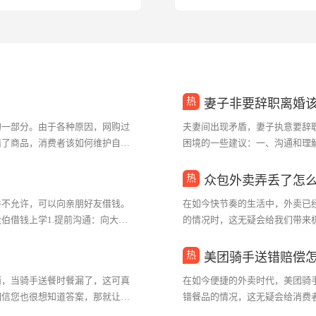
妻子非要辞职离婚
的一部分。由于各种原因，网购过
夫妻间出现矛盾，妻子执意要辞
错了商品，消费者该如何维护自己
困境的一些建议：一、沟通和理
者应与商家取得联...···
她的想法和感受，尝试从她的角度理
众包外卖弄丢了怎
件不允许，可以向亲朋好友借钱。
在如今快节奏的生活中，外卖已
伯借钱上学1.提前沟通：向大伯
的情况时，这无疑会给我们带来
的情况，取得大伯...···
众包外卖弄丢了怎么办赔偿如果众包
美团骑手送错赔偿
而，当骑手送餐时餐漏了，这可真
在如今便捷的外卖时代，美团骑
相信您也很想知道答案，那就让我
错餐品的情况，这无疑会给消费
手送餐餐漏了，您应...···
下来，我们就深入探讨一下这个问题