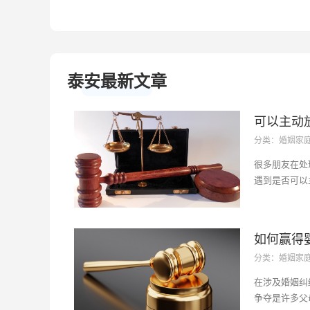
泰安最新文章
可以主动
分类：婚姻家
定与实际
很多朋友在处
遇到是否可以
涉及到亲情伦
文将深入剖析
和实用的建议
如何赢得
法律层面来看
分类：婚姻家
是...···
键策略与
在涉及婚姻纠
争夺是许多父