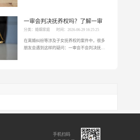
孩子的正常生活和成长环境，也让另一方陷入
困境。本文将为大家详细介绍遇到这种情况的
处理办法，帮助大家解决这一难题。一、拒绝
一审会判决抚养权吗？了解一审
移交抚养权怎么处理当一方拒绝移交抚养权
分类：婚姻家庭
时间：2026-06-29 16:25:25
时...···
抚养权判决规则
在离婚纠纷等涉及子女抚养权的案件中，很多
朋友会遇到这样的疑问：一审会不会判决抚养
权呢？这是一个普遍且重要的问题，因为它关
系到孩子未来的生活环境和成长。本文将为大
家深入解析一审在抚养权判决方面的相关情
况，帮助大家了解判决规则和影响因素。一、
一...···
手机扫码