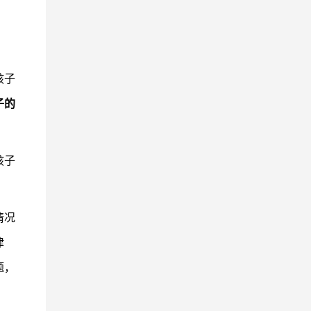
孩子
子的
孩子
情况
律
题，