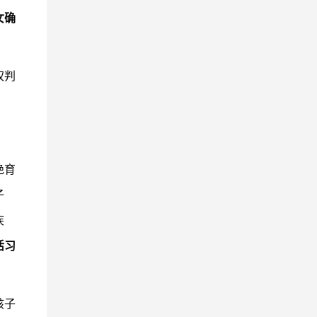
女确
权判
绝育
子
疾
活习
孩子