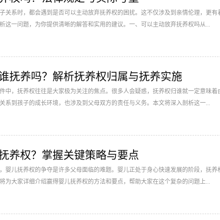
子关系时，都会遇到是否可以主动放弃抚养权的困扰。这不仅涉及到亲情伦理，更有
析这一问题，为你提供清晰的解答和实用的建议。一、可以主动放弃抚养权吗从...
谁抚养吗？解析抚养权归属与抚养实施
件中，抚养权往往是大家极为关注的焦点。很多人会疑惑，抚养权归谁就一定意味着
关系到孩子的成长环境，也涉及到父母双方的责任与义务。本文将深入剖析这一...
抚养权？掌握关键策略与要点
，婴儿抚养权的争夺是许多父母面临的难题。婴儿正处于身心快速发展的阶段，抚养
将为大家详细介绍赢得婴儿抚养权的方法和要点，帮助大家在这个复杂的问题上...